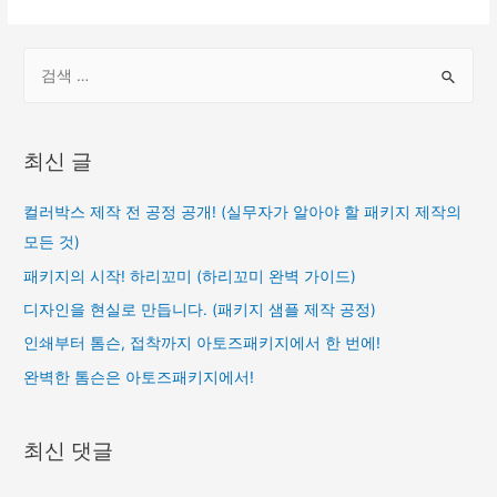
S
e
a
r
최신 글
c
h
컬러박스 제작 전 공정 공개! (실무자가 알아야 할 패키지 제작의
f
모든 것)
o
패키지의 시작! 하리꼬미 (하리꼬미 완벽 가이드)
r
디자인을 현실로 만듭니다. (패키지 샘플 제작 공정)
:
인쇄부터 톰슨, 접착까지 아토즈패키지에서 한 번에!
완벽한 톰슨은 아토즈패키지에서!
최신 댓글