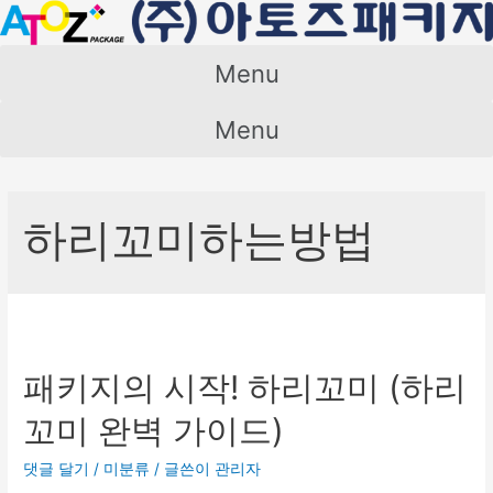
콘
텐
츠
Menu
로
건
Menu
너
뛰
기
하리꼬미하는방법
패키지의 시작! 하리꼬미 (하리
꼬미 완벽 가이드)
댓글 달기
/
미분류
/ 글쓴이
관리자