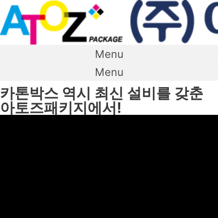
콘
텐
츠
로
건
너
Menu
뛰
기
Menu
카톤박스 역시 최신 설비를 갖춘
아토즈패키지에서!