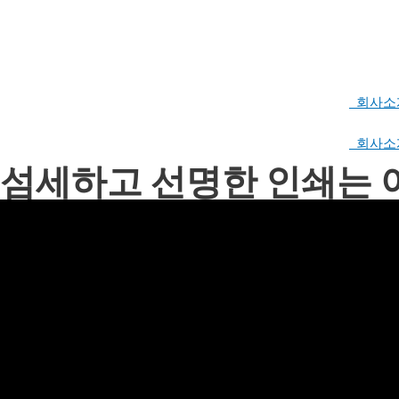
콘
텐
츠
로
건
너
회사소
뛰
기
회사소
섬세하고 선명한 인쇄는