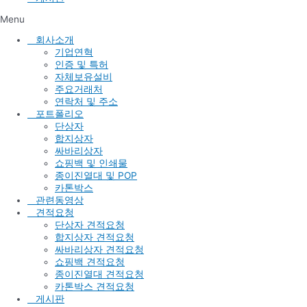
Menu
회사소개
기업연혁
인증 및 특허
자체보유설비
주요거래처
연락처 및 주소
포트폴리오
단상자
합지상자
싸바리상자
쇼핑백 및 인쇄물
종이진열대 및 POP
카톤박스
관련동영상
견적요청
단상자 견적요청
합지상자 견적요청
싸바리상자 견적요청
쇼핑백 견적요청
종이진열대 견적요청
카톤박스 견적요청
게시판