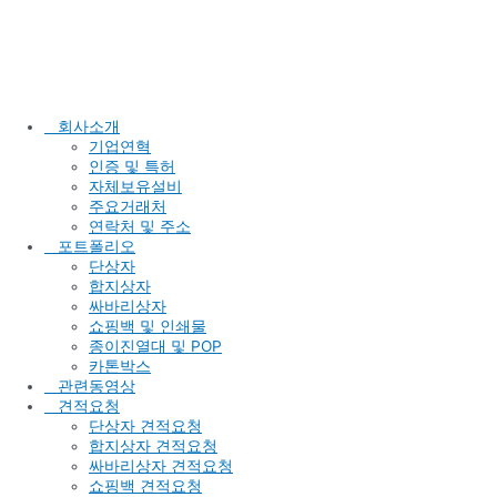
콘
텐
츠
로
건
너
회사소개
뛰
기업연혁
기
인증 및 특허
자체보유설비
주요거래처
연락처 및 주소
포트폴리오
단상자
합지상자
싸바리상자
쇼핑백 및 인쇄물
종이진열대 및 POP
카톤박스
관련동영상
견적요청
단상자 견적요청
합지상자 견적요청
싸바리상자 견적요청
쇼핑백 견적요청