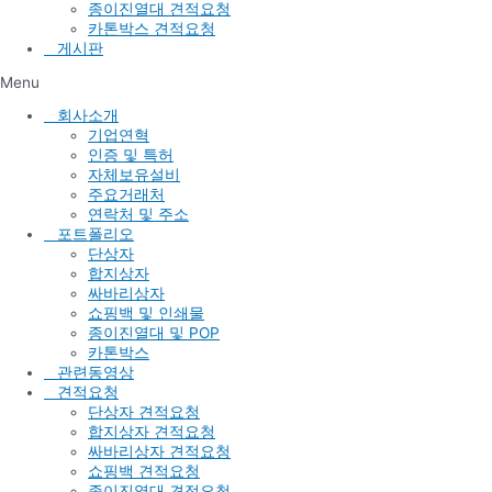
종이진열대 견적요청
카톤박스 견적요청
게시판
Menu
회사소개
기업연혁
인증 및 특허
자체보유설비
주요거래처
연락처 및 주소
포트폴리오
단상자
합지상자
싸바리상자
쇼핑백 및 인쇄물
종이진열대 및 POP
카톤박스
관련동영상
견적요청
단상자 견적요청
합지상자 견적요청
싸바리상자 견적요청
쇼핑백 견적요청
종이진열대 견적요청