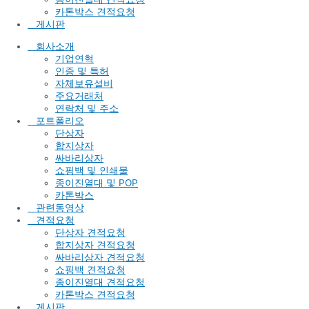
카톤박스 견적요청
게시판
회사소개
기업연혁
인증 및 특허
자체보유설비
주요거래처
연락처 및 주소
포트폴리오
단상자
합지상자
싸바리상자
쇼핑백 및 인쇄물
종이진열대 및 POP
카톤박스
관련동영상
견적요청
단상자 견적요청
합지상자 견적요청
싸바리상자 견적요청
쇼핑백 견적요청
종이진열대 견적요청
카톤박스 견적요청
게시판